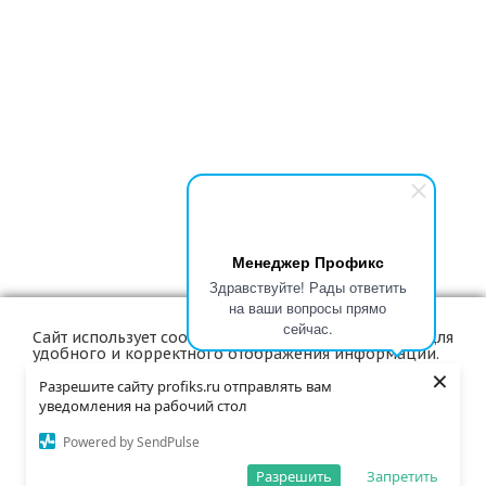
Менеджер Профикс
Здравствуйте! Рады ответить
на ваши вопросы прямо
сейчас.
Сайт использует cookie и аналогичные технологии для
удобного и корректного отображения информации.
Компания
Пользуясь нашим сервисом, вы соглашаетесь с их
×
использованием.
Разрешите сайту profiks.ru отправлять вам
уведомления на рабочий стол
Политики
OK
Powered by SendPulse
Подробнее
Разрешить
Запретить
Каталог