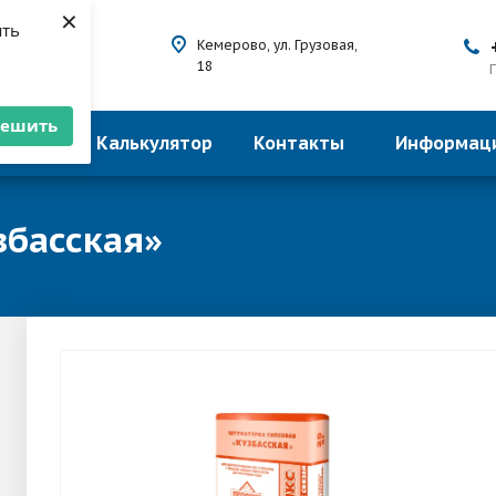
×
ять
ву сухих
Кемерово, ул. Грузовая,
й
18
решить
делки
Калькулятор
Контакты
Информаци
збасская»