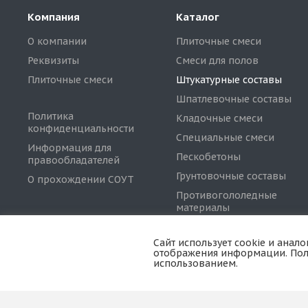
Компания
Каталог
О компании
Плиточные смеси
Реквизиты
Смеси для полов
Плиточные смеси
Штукатурные составы
Шпатлевочные составы
Политика
Кладочные смеси
конфиденциальности
Специальные смеси
Информация для
Пескобетоны
правообладателей
Грунтовочные составы
О прохождении СОУТ
Противогололедные
материалы
Смеси для
конструкционного и
Сайт использует cookie и анал
неконструкционного
отображения информации. Поль
использованием.
ремонта бетона и
железобетона
© 2025, ООО «МСТ»