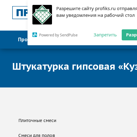
Разрешите сайту profiks.ru отправл
Завод по производст
вам уведомления на рабочий стол
строительных смесе
Запретить
Раз
Powered by SendPulse
Продукция
Объекты
Механизация от
Штукатурка гипсовая «Ку
Плиточные смеси
Смеси для полов