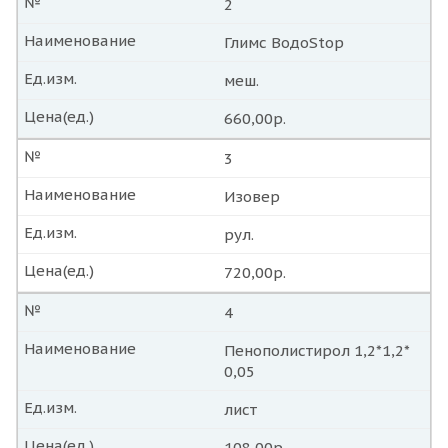
№
2
Наименование
Глимс ВодоStop
Ед.изм.
меш.
Цена(ед.)
660,00р.
№
3
Наименование
Изовер
Ед.изм.
рул.
Цена(ед.)
720,00р.
№
4
Наименование
Пенополистирол 1,2*1,2*
0,05
Ед.изм.
лист
Цена(ед.)
108,00р.