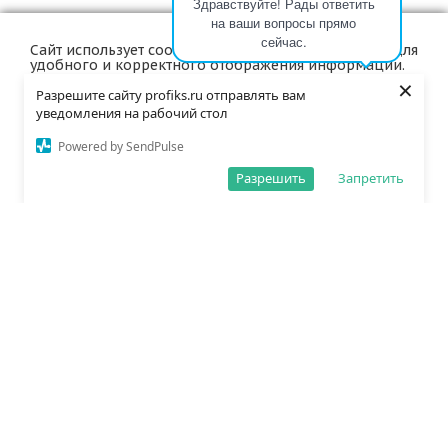
Здравствуйте! Рады ответить
на ваши вопросы прямо
сейчас.
Сайт использует cookie и аналогичные технологии для
удобного и корректного отображения информации.
Компания
Пользуясь нашим сервисом, вы соглашаетесь с их
×
использованием.
Разрешите сайту profiks.ru отправлять вам
уведомления на рабочий стол
Политики
OK
Powered by SendPulse
Подробнее
Разрешить
Запретить
Каталог
Информация для покупателей
Сотрудничество с нами
© 2025, ООО «МСТ»
Наши контакты
+7 3842 65-01-25
Пн – Пт: с 8:00 до 16:50